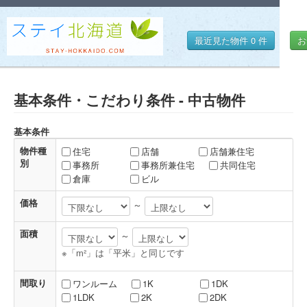
最近見た物件
0
件
お
基本条件・こだわり条件 - 中古物件
基本条件
物件種
住宅
店舗
店舗兼住宅
別
事務所
事務所兼住宅
共同住宅
倉庫
ビル
価格
～
面積
～
※「m²」は「平米」と同じです
間取り
ワンルーム
1K
1DK
1LDK
2K
2DK