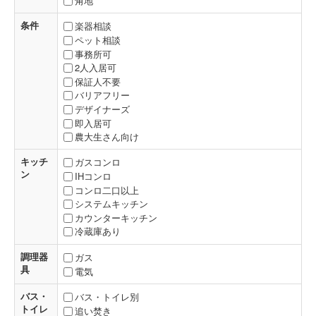
角地
条件
楽器相談
ペット相談
事務所可
2人入居可
保証人不要
バリアフリー
デザイナーズ
即入居可
農大生さん向け
キッチ
ガスコンロ
ン
IHコンロ
コンロ二口以上
システムキッチン
カウンターキッチン
冷蔵庫あり
調理器
ガス
具
電気
バス・
バス・トイレ別
トイレ
追い焚き