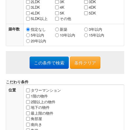
2LDK
3K
3DK
3LDK
4K
4DK
4LDK
5K
5DK
5LDK以上
その他
築年数
指定なし
新築
3年以内
5年以内
10年以内
15年以内
20年以内
条件クリア
こだわり条件
位置
タワーマンション
1階の物件
2階以上の物件
地下の物件
最上階の物件
角部屋
南向き