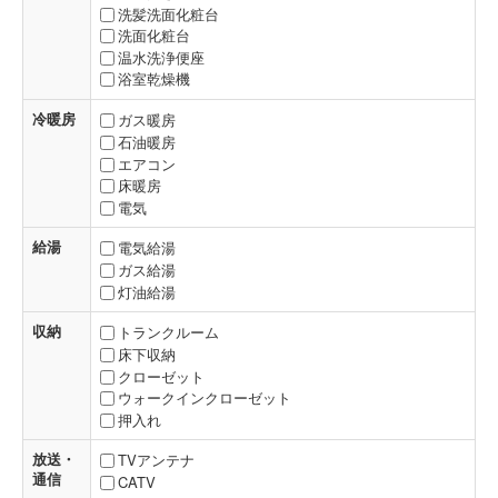
洗髪洗面化粧台
洗面化粧台
温水洗浄便座
浴室乾燥機
冷暖房
ガス暖房
石油暖房
エアコン
床暖房
電気
給湯
電気給湯
ガス給湯
灯油給湯
収納
トランクルーム
床下収納
クローゼット
ウォークインクローゼット
押入れ
放送・
TVアンテナ
通信
CATV