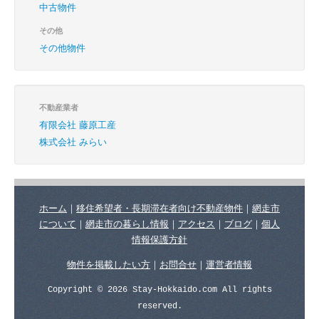
中古物件
その他
その他物件
不動産業者
有限会社 藤原工産
株式会社 みらい
ホーム
｜
移住希望者・長期滞在者向け不動産物件
｜
網走市
について
｜
網走市の暮らし情報
｜
アクセス
｜
ブログ
｜
個人
情報保護方針
物件を掲載したい方
｜
お問合せ
｜
運営者情報
Copyright © 2026 Stay-Hokkaido.com All rights
reserved.