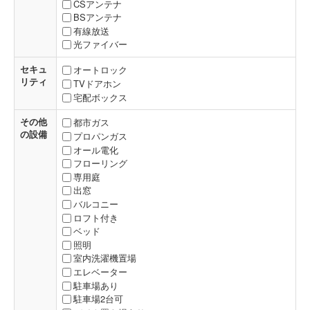
CSアンテナ
BSアンテナ
有線放送
光ファイバー
セキュ
オートロック
リティ
TVドアホン
宅配ボックス
その他
都市ガス
の設備
プロパンガス
オール電化
フローリング
専用庭
出窓
バルコニー
ロフト付き
ベッド
照明
室内洗濯機置場
エレベーター
駐車場あり
駐車場2台可